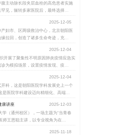
伴腹主动脉长段夹层血栓的高危患者实施
且罕见，辗转多家医院后，最终选择…
2025-12-05
孕产妇市、区两级救治中心，北京朝阳医
边缘拉回，创造了诸多生命奇迹，充…
2025-12-04
诊组织开展了聚集性不明原因肺炎疫情应急实
就诊为模拟场景，设置疫情发现、疫…
2025-12-04
正式开科，这是朝阳医院学科发展史上一个
这是医院学科建设迈向精细化、高端…
健康讲座
2025-12-03
大学（通州校区），一场主题为“当青春
医师王恩聪主讲，以专业视角为在…
2025-11-18