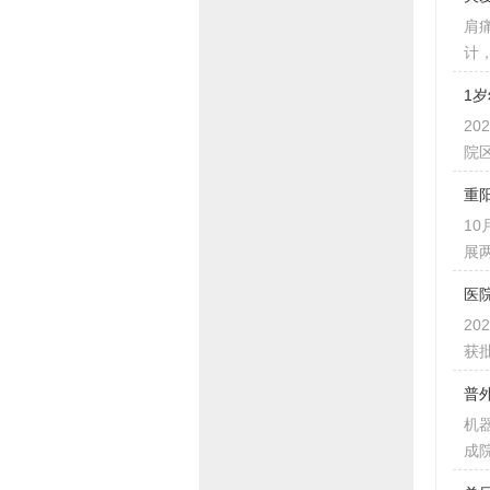
肩
计
1
2
院
重
1
展
医
2
获
普
机
成