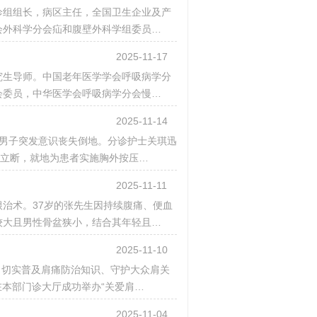
诊组组长，病区主任，全国卫生企业及产
会外科学分会疝和腹壁外科学组委员…
2025-11-17
究生导师。中国老年医学学会呼吸病学分
会委员，中华医学会呼吸病学分会慢…
2025-11-14
中年男子突发意识丧失倒地。分诊护士关琪迅
机立断，就地为患者实施胸外按压…
2025-11-11
治术。37岁的张先生因持续腹痛、便血
较大且男性骨盆狭小，结合其年轻且…
2025-11-10
，切实普及肩痛防治知识、守护大众肩关
科在本部门诊大厅成功举办“关爱肩…
2025-11-04