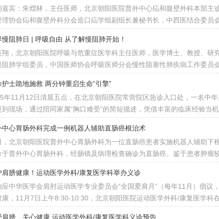
期嘉宾：朱熠林，主任医师，北京朝阳医院普外中心疝和腹壁外科本部主
管理协会疝和腹壁外科分会造口疝学组副组长兼秘书长，中西医结合委员
界慢阻肺日 | 呼吸自由 从了解慢阻肺开始！
英翔，北京朝阳医院呼吸与危重症医学科主任医师，医学博士、教授、研
慢阻肺学组委员，中国医师协会呼吸医师分会慢性阻塞性肺疾病工作委员
诊护士跪地施救 两分钟重启生命“引擎”
025年11月12日清晨五点，在北京朝阳医院常营院区急诊入口处，一名
赶到现场，通过陪同家属“胸口难受”的简短描述，凭借丰富的临床经验当
外中心胃肠外科完成一例机器人辅助直肠癌根治术
日，北京朝阳医院普外中心胃肠外科为一位直肠癌患者实施机器人辅助下根
诊于普外中心胃肠外科，经肠镜及病理检查确诊为直肠癌。鉴于患者肿瘤
护肩膀健康！运动医学外科/康复医学科举办义诊
响应中华医学会肩肘运动医学专业委员会“全国爱肩月”（每年11月）倡议
康，11月7日上午8:30-10:30，北京朝阳医院运动医学外科/康复医学
爱肩膀、关心健康 运动医学外科/康复医学科义诊预告