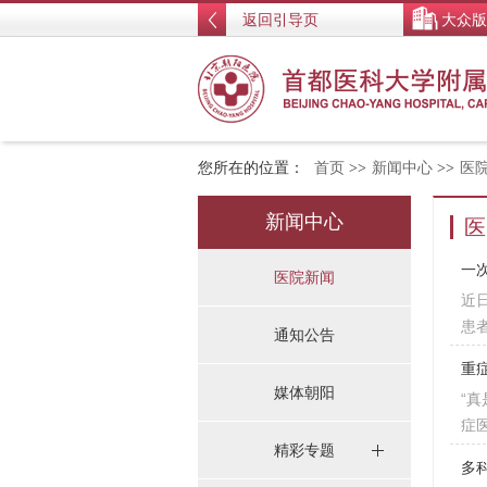
返回引导页
大众版
您所在的位置：
首页
>>
新闻中心
>>
医
新闻中心
医
一
医院新闻
近
患
通知公告
重
媒体朝阳
“
症
精彩专题
多