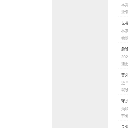
本
业
世
林
会
急
2
速
普
近
就
守
为
节健
关