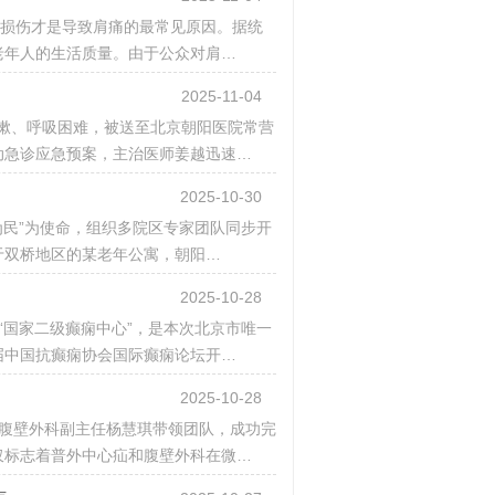
袖损伤才是导致肩痛的最常见原因。据统
老年人的生活质量。由于公众对肩…
2025-11-04
烈咳嗽、呼吸困难，被送至北京朝阳医院常营
动急诊应急预案，主治医师姜越迅速…
2025-10-30
为民”为使命，组织多院区专家团队同步开
于双桥地区的某老年公寓，朝阳…
2025-10-28
批“国家二级癫痫中心”，是本次北京市唯一
届中国抗癫痫协会国际癫痫论坛开…
2025-10-28
疝和腹壁外科副主任杨慧琪带领团队，成功完
仅标志着普外中心疝和腹壁外科在微…