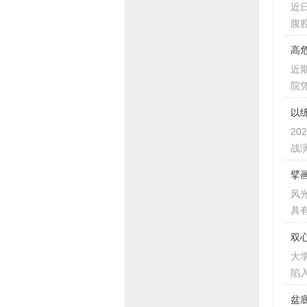
近
腹
高
近
院
以
2
战
擘
风
具
双
大
陷
盆