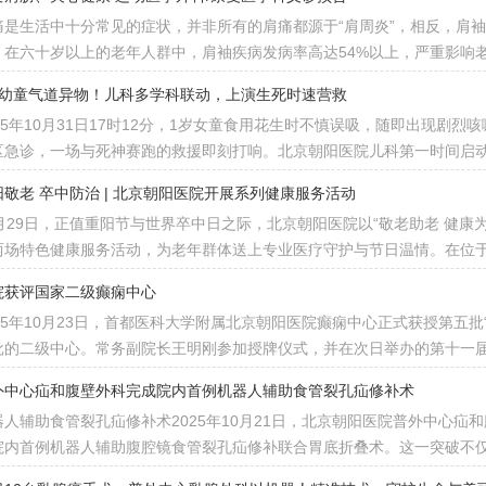
痛是生活中十分常见的症状，并非所有的肩痛都源于“肩周炎”，相反，肩
，在六十岁以上的老年人群中，肩袖疾病发病率高达54%以上，严重影响
岁幼童气道异物！儿科多学科联动，上演生死时速营救
025年10月31日17时12分，1岁女童食用花生时不慎误吸，随即出现剧
区急诊，一场与死神赛跑的救援即刻打响。北京朝阳医院儿科第一时间启
阳敬老 卒中防治 | 北京朝阳医院开展系列健康服务活动
0月29日，正值重阳节与世界卒中日之际，北京朝阳医院以“敬老助老 健康
两场特色健康服务活动，为老年群体送上专业医疗守护与节日温情。在位
院获评国家二级癫痫中心
025年10月23日，首都医科大学附属北京朝阳医院癫痫中心正式获授第五
批的二级中心。常务副院长王明刚参加授牌仪式，并在次日举办的第十一
外中心疝和腹壁外科完成院内首例机器人辅助食管裂孔疝修补术
器人辅助食管裂孔疝修补术2025年10月21日，北京朝阳医院普外中心
院内首例机器人辅助腹腔镜食管裂孔疝修补联合胃底折叠术。这一突破不