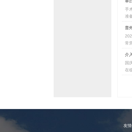
单
手
准
普
2
常
介
国
在
友