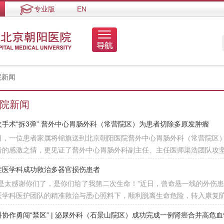
专业版
EN
院新闻
院新闻
次手术“拆3弹” 普外中心胃肠外科（常营院区）为患者切除多原发肿瘤
日，一位患者家属将锦旗送到北京朝阳医院普外中心胃肠外科（常营院区
者的感激之情，更见证了普外中心胃肠外科副主任、主任医师渠浩团队攻
症医学科成功救治多器官损伤患者
真是太感谢你们了，是你们给了我第二次生命！”近日，曾命悬一线的外伤
医学科医护团队的精准救治与悉心照料下，顺利脱离生命危险，转入康复
科协作勇闯“禁区” | 泌尿外科（石景山院区）成功完成一例肾癌合并高危