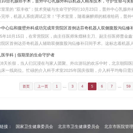
日10台乳腺癌手术，普外中心乳腺外科以机器人精准技术，守护生命与美
术室里的 “双丰收”：技术突破与生命守护同行10月23日，普外中心乳腺外
备完毕，机器人系统调试正常！”手术室里，随着麻醉师的精准给药，普外
外中心疝和腹壁外科成功完成常营院区首例达芬奇机器人双侧腹股沟疝修
025年10月15日，在常营院区，由主任医师朱熠林主刀、副主任医师曹
营院区首例达芬奇机器人辅助双侧腹股沟疝修补日间手术。这标志着机器
入医学科 | 假期里的生命守护者
庆8天长假，当人们沉浸在与家人团聚、外出游玩的欢乐中时，北京朝阳医
临床一线岗位。忙碌的介入科手术室2025年国庆假期，介入科平均每日需
...
...
首页
上一页
1
3
4
5
6
7
59
情链接：
国家卫生健康委员会
北京市卫生健康委员会
北京市医院管