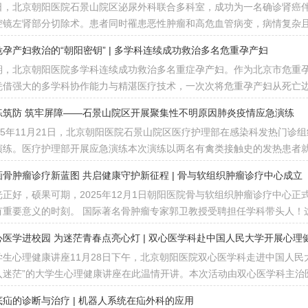
日，北京朝阳医院石景山院区泌尿外科联合多科室，成功为一名确诊肾癌
腔镜左肾部分切除术。患者同时罹患恶性肿瘤和高危血管病变，病情复杂
危孕产妇救治的“朝阳密钥” | 多学科连续成功救治多名危重孕产妇
期，北京朝阳医院多学科连续成功救治多名重症孕产妇。作为北京市危重
凭借强大的多学科协作能力与精湛医疗技术，一次次将危重孕产妇从死亡
练筑防 筑牢屏障——石景山院区开展聚集性不明原因肺炎疫情应急演练
025年11月21日，北京朝阳医院石景山院区医疗护理部在感染科发热门
演练。医疗护理部开展应急演练本次演练以两名有禽类接触史的发热患者
画骨肿瘤诊疗新蓝图 共启健康守护新征程 | 骨与软组织肿瘤诊疗中心成立
光正好，硕果可期，2025年12月1日朝阳医院骨与软组织肿瘤诊疗中心
有重要意义的时刻。 国际著名骨肿瘤专家郭卫教授受聘担任学科带头人！
心医学进校园 为迷茫青春点亮心灯 | 双心医学科赴中国人民大学开展心理
学生心理健康讲座11月28日下午，北京朝阳医院双心医学科走进中国人民
入迷茫”的大学生心理健康讲座在此温情开讲。本次活动由双心医学科主治
底疝的诊断与治疗 | 机器人系统在疝外科的应用