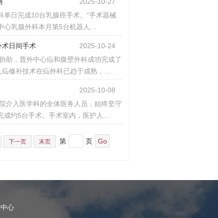
丽
2025-10-27
科单日完成10台乳腺癌手术。“手术器械
中心乳腺外科本月第5台机器人…
补术日间手术
2025-10-24
金鑫协助，普外中心疝和腹壁外科成功完成了
人疝修补技术在疝外科已趋于成熟，…
2025-10-08
院介入医学科的全体医务人员，始终坚守
完成约5台手术。手术室内，医护人…
第
页
下一页
末页
理中心