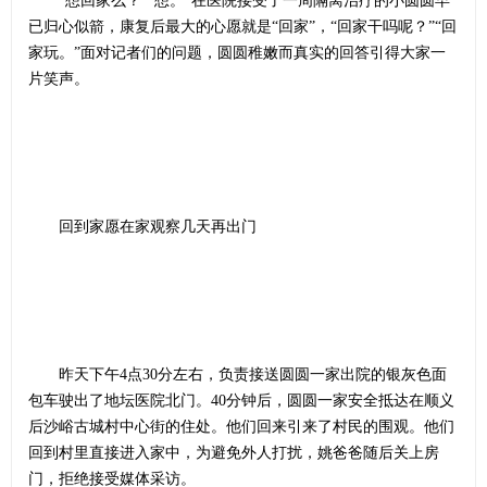
“想回家么？”“想。”在医院接受了一周隔离治疗的小圆圆早
已归心似箭，康复后最大的心愿就是“回家”，“回家干吗呢？”“回
家玩。”面对记者们的问题，圆圆稚嫩而真实的回答引得大家一
片笑声。
回到家愿在家观察几天再出门
昨天下午4点30分左右，负责接送圆圆一家出院的银灰色面
包车驶出了地坛医院北门。40分钟后，圆圆一家安全抵达在顺义
后沙峪古城村中心街的住处。他们回来引来了村民的围观。他们
回到村里直接进入家中，为避免外人打扰，姚爸爸随后关上房
门，拒绝接受媒体采访。