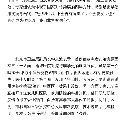
个非常低的程度。但从目前来看，治疗效果不错。”通过首例救
治，专家组认为体现了国家对传染病的四早方针，特别是更早使
用抗病毒药物。“患儿出院后不会再有病毒了，不会复发，也不
再会成为传染源，我们非常有信心”。
北京市卫生局副局长钟东波表示，首例确诊患者的治愈原因
有三：一方面，地坛医院对流行病学史的询问到位。虽然第一次
咽拭子(咽喉部位分泌物)结果为阴性，但因该患儿有活禽接触
史，医生及时查了第二遍，发现了呈阳性。入院后，早期迅速采
用达菲抗病毒治疗，中西医，效果非常好。另一方面，患儿父亲
直接开车送女儿到医院，前期防控的科普知识，部门联防联控，
疫情通报了农业部门，向所有高暴露人群作了通报。同时，区
县、市和国家三级疾控中心反应非常灵敏，技术过硬，完成检
测、复核，为最后确诊、采取流调创造了条件。