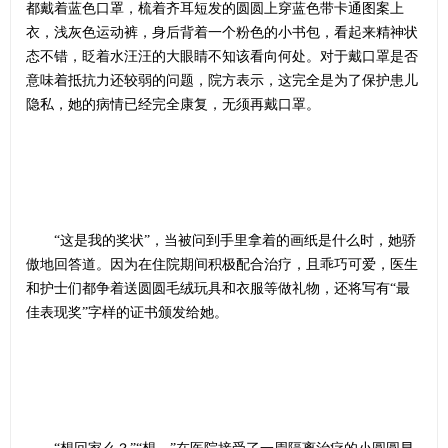
都戴着蓝色口罩，梳着齐耳短发的圆圆上穿蓝色带卡通图案上
衣，浅灰色运动裤，身后背着一个粉色的小书包，看起来精神状
态不错，眨着水汪汪的大眼睛不知该看向何处。对于戴口罩是否
意味着抵抗力还较弱的问题，院方表示，这完全是为了保护患儿
隐私，她的病情已经完全康复，无须再戴口罩。
“这是我的奖状”，当被问到手里拿着的画纸是什么时，她骄
傲地回答道。因为在住院期间积极配合治疗，且乖巧可爱，医生
和护士们都争着送圆圆毛绒玩具和衣服等做礼物，还将写有“最
佳表现奖”字样的证书颁发给她。