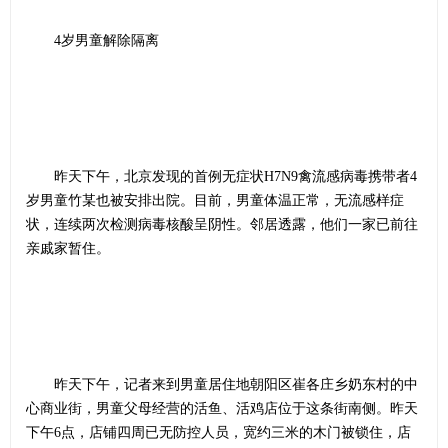
4岁男童解除隔离
昨天下午，北京发现的首例无症状H7N9禽流感病毒携带者4
岁男童竹某也被安排出院。目前，男童体温正常，无流感样症
状，连续两次检测病毒核酸呈阴性。邻居透露，他们一家已前往
亲戚家暂住。
昨天下午，记者来到男童居住地朝阳区崔各庄乡奶东村的中
心商业街，男童父母经营的活鱼、活鸡店位于这条街南侧。昨天
下午6点，店铺四周已无防控人员，宽约三米的木门被锁住，店