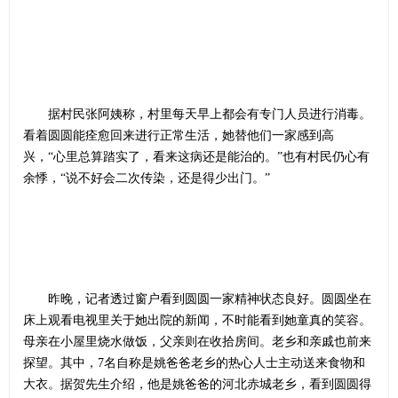
据村民张阿姨称，村里每天早上都会有专门人员进行消毒。
看着圆圆能痊愈回来进行正常生活，她替他们一家感到高
兴，“心里总算踏实了，看来这病还是能治的。”也有村民仍心有
余悸，“说不好会二次传染，还是得少出门。”
昨晚，记者透过窗户看到圆圆一家精神状态良好。圆圆坐在
床上观看电视里关于她出院的新闻，不时能看到她童真的笑容。
母亲在小屋里烧水做饭，父亲则在收拾房间。老乡和亲戚也前来
探望。其中，7名自称是姚爸爸老乡的热心人士主动送来食物和
大衣。据贺先生介绍，他是姚爸爸的河北赤城老乡，看到圆圆得