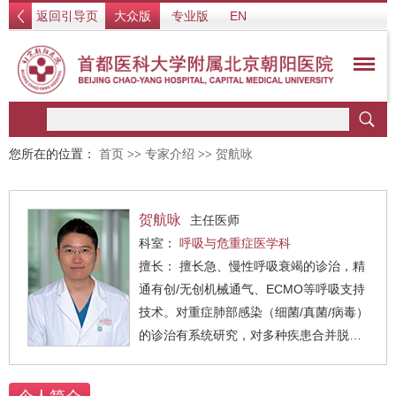
返回引导页
大众版
专业版
EN
您所在的位置：
首页
>>
专家介绍
>>
贺航咏
贺航咏
主任医师
科室：
呼吸与危重症医学科
擅长： 擅长急、慢性呼吸衰竭的诊治，精
通有创/无创机械通气、ECMO等呼吸支持
技术。对重症肺部感染（细菌/真菌/病毒）
的诊治有系统研究，对多种疾患合并脱机
困难的气道管理和脱机具有丰富经验。